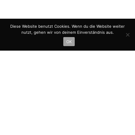
Diese Website benutzt Cookies. Wenn du die Website weiter
nutzt, gehen wir von deinem Einverständnis aus.
OK
Ulrike Engels.
Filme, Formate und
medienübergreifende Konzepte
in
**
@
**********
ls.de
Impressum
Datenschutzerklärung